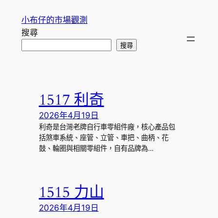
跳
小布仔的市場觀測
至
搜尋
主
搜尋
要
內
容
1517 利奇
2026年4月19日
利奇是台灣老牌自行車零組件廠，核心產品包
括煞車系統、座管、立管、車把、曲柄、花
鼓、輪圈與相關零組件，自有品牌為…
1515 力山
2026年4月19日