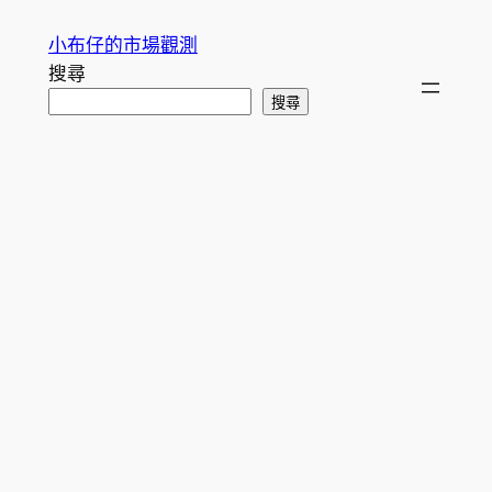
跳
小布仔的市場觀測
至
搜尋
主
搜尋
要
內
容