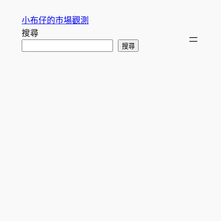
跳
小布仔的市場觀測
至
搜尋
主
搜尋
要
內
容