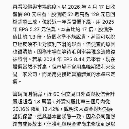
再看股價與市場態度。以 2026 年 4 月 17 日收
盤價 90 元來看，股價距 52 週高點 129 元已回
檔超過三成，位於近一年區間偏下緣。用 2025
年 EPS 5.27 元估算，本益比約 17 倍，股價淨
值比約 1.3 倍，這個水準不能說貴，甚至可以說
已經反映不少對獲利下滑的疑慮。但便宜的原因
也很清楚，因為市場在等待毛利率與現金流修復
被證明。若拿 2024 年 EPS 8.44 元來看，現在
股價當然不算高，但市場不會用高峰期獲利來交
易一家公司，而是用更接近當前體質的水準來定
價。
籌碼面則偏弱。近 60 個交易日外資與投信合計
賣超超過 1.8 萬張，外資持股比率三個月內從
20.16% 降到 13.42%，說明法人資金對短期展
望仍保留。這與基本面狀態一致，因為公司雖然
還有成長故事，但獲利與現金流尚未修復到足以