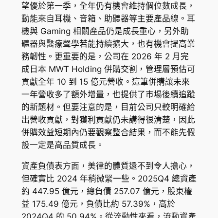
望優於第一季，全年仍有機會維持個位數成長，
動能來自耳機、音箱、助聽器等主要產品線。耳
機與 Gaming 相關產品仍是成長重心，另外助
聽器與醫療聲學若能持續擴大，也有機會提高業
務韌性。更重要的是，公司在 2026 年 2 月完
成日本 MWT Holding 併購交割，管理層預估可
貢獻全年 10 到 15 億元營收。這筆併購讓未來
一年營收多了額外增量，也提供了市場後續追蹤
的新題材。但要注意的是，目前公司只較明確給
出營收貢獻，對獲利貢獻仍未講得很清楚，因此
併購效益短期內仍要觀察整合結果，而不能先假
設一定是高品質成長。
資產負債表方面，美律的體質還不到令人擔心，
但確實比 2024 年稍微緊一些。2025Q4 總資產
約 447.95 億元，總負債 257.07 億元，股東權
益 175.49 億元，負債比約 57.39%，高於
2024Q4 的 50.94%。從流動性來看，流動資產