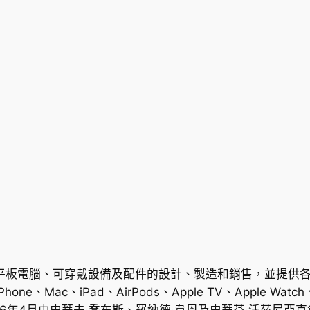
個人電腦、平板電腦、可穿戴設備及配件的設計、製造和銷售，並
ac、iPad、AirPods、Apple TV、Apple Watch、B
976年4月由史蒂夫·喬布斯、羅納德·韋恩及史蒂芬·沃茲尼