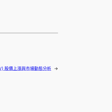
CRWV) 股價上漲與市場動態分析
→