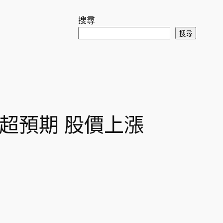
搜尋
搜尋
 財報超預期 股價上漲