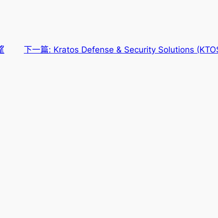
望
下一篇:
Kratos Defense & Security Solutio