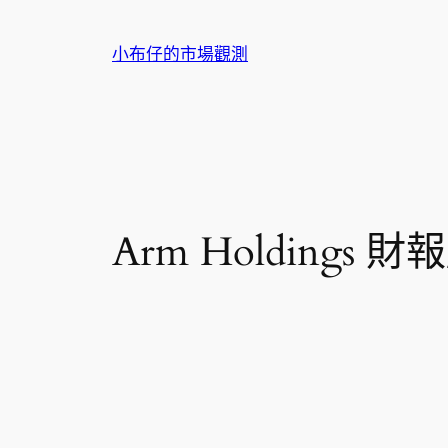
跳
至
小布仔的市場觀測
主
要
內
容
Arm Holdings