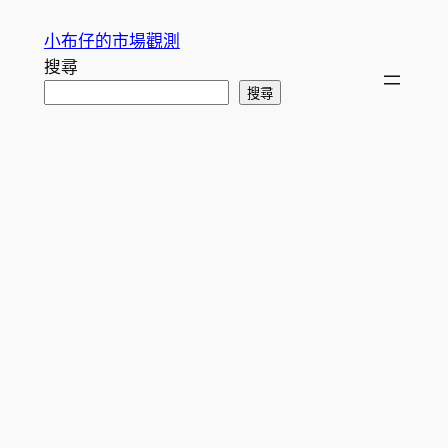
跳
小布仔的市場觀測
至
搜尋
主
搜尋
要
內
容