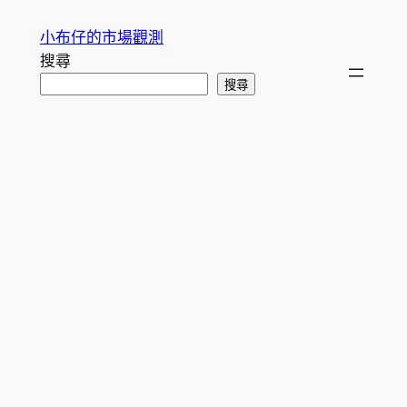
跳
小布仔的市場觀測
至
搜尋
主
搜尋
要
內
容