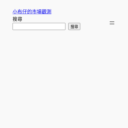
跳
小布仔的市場觀測
至
搜尋
主
搜尋
要
內
容