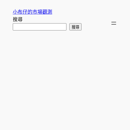
跳
小布仔的市場觀測
至
搜尋
主
搜尋
要
內
容