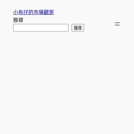
跳
小布仔的市場觀測
至
搜尋
主
搜尋
要
內
容