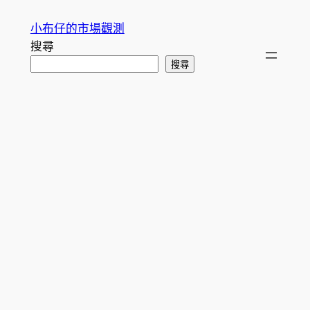
跳
小布仔的市場觀測
至
搜尋
主
搜尋
要
內
容