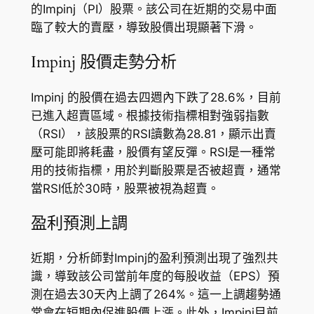
的Impinj（PI）股票。該公司在近期的交易中面
臨了較大的賣壓，導致股價出現顯著下滑。
Impinj 股價走勢分析
Impinj 的股價在過去四週內下跌了28.6%，目前
已進入超賣區域。根據技術指標相對強弱指數
（RSI），該股票的RSI讀數為28.81，顯示出賣
壓可能即將耗盡，股價有望反彈。RSI是一種常
用的技術指標，用於判斷股票是否被超賣，通常
當RSI低於30時，股票被視為超賣。
盈利預測上調
近期，分析師對Impinj的盈利預測出現了強烈共
識，導致該公司當前年度的每股收益（EPS）預
測在過去30天內上調了264%。這一上調趨勢通
常會在短期內促進股價上漲。此外，Impinj目前