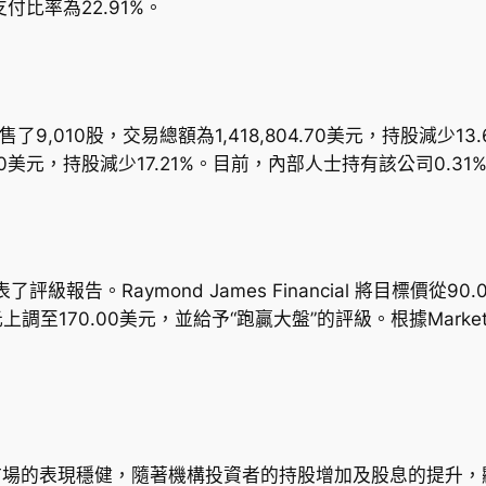
付比率為22.91%。
了9,010股，交易總額為1,418,804.70美元，持股減少13.69
1.00美元，持股減少17.21%。目前，內部人士持有該公司0.3
了評級報告。Raymond James Financial 將目標價從9
.00美元上調至170.00美元，並給予“跑贏大盤”的評級。根據Ma
n 在半導體設備市場的表現穩健，隨著機構投資者的持股增加及股息的