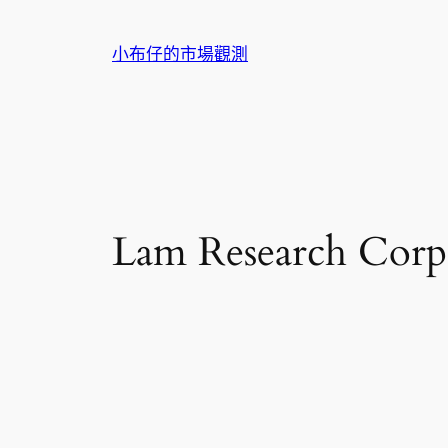
跳
至
小布仔的市場觀測
主
要
內
容
Lam Research 