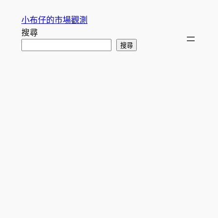
跳
小布仔的市場觀測
至
搜尋
主
搜尋
要
內
容