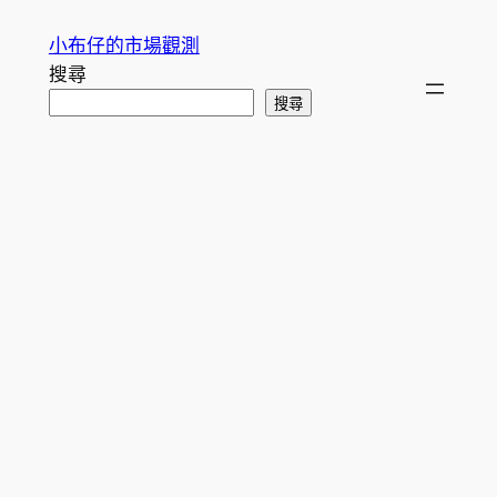
跳
小布仔的市場觀測
至
搜尋
主
搜尋
要
內
容