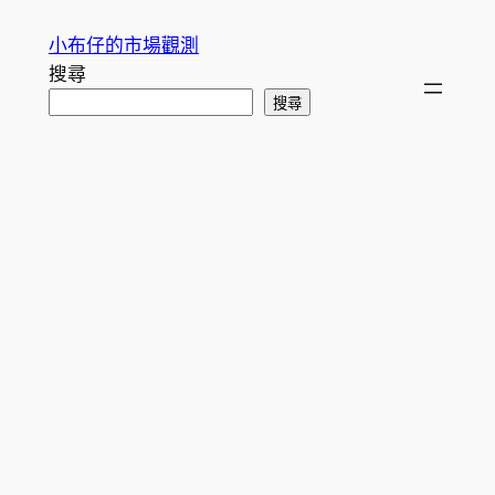
跳
小布仔的市場觀測
至
搜尋
主
搜尋
要
內
容