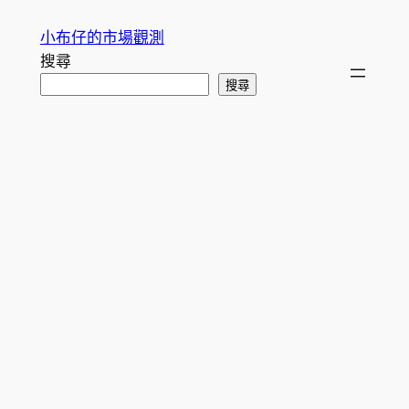
跳
小布仔的市場觀測
至
搜尋
主
搜尋
要
內
容