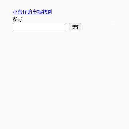
跳
小布仔的市場觀測
至
搜尋
主
搜尋
要
內
容