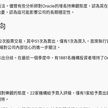
同看法。儘管有些分析師對Oracle的增長持樂觀態度，認為
擔憂，認為這可能影響公司的長期穩定性。
向
2次股票交易，其中51次為賣出，僅有1次為買入。首席執行官Sa
市場對公司內部信心的進一步關注。
示出分歧。在最近一個季度中，有1881名機構投資者增持了Or
出相對樂觀的態度，22家機構給予買入評級，僅有1家給予賣出
期待。