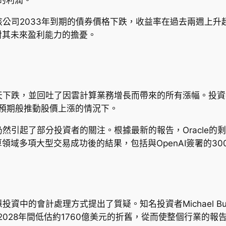
，該公司2033年到期的債券價格下跌，收益率在過去兩週上升超
對其未來盈利能力的擔憂。
續四天下跌，並回吐了因雲計算業務增長而帶來的所有漲幅。投
未能如預期般推動股價上漲的情況下。
仍然引起了部分投資者的關注。根據最新的報告，Oracle的
多項大型交易成功後的結果，包括與OpenAI簽署的300億美
慧投資中的會計處理方式提出了質疑。知名投資者Michael 
2028年間低估約1760億美元的折舊，從而使整個行業的報