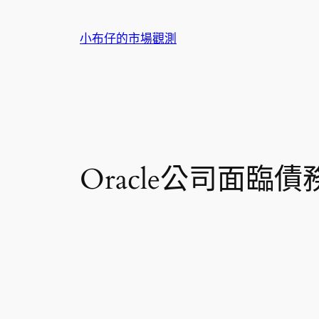
跳
至
小布仔的市場觀測
主
要
內
容
Oracle公司面