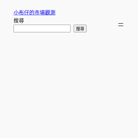
跳
小布仔的市場觀測
至
搜尋
主
搜尋
要
內
容