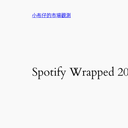
跳
至
小布仔的市場觀測
主
要
內
容
Spotify Wrap