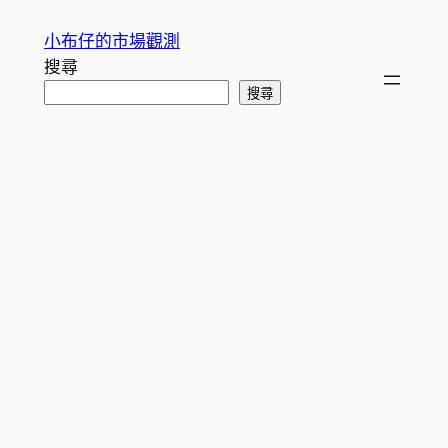
跳
小布仔的市場觀測
至
搜尋
主
搜尋
要
內
容