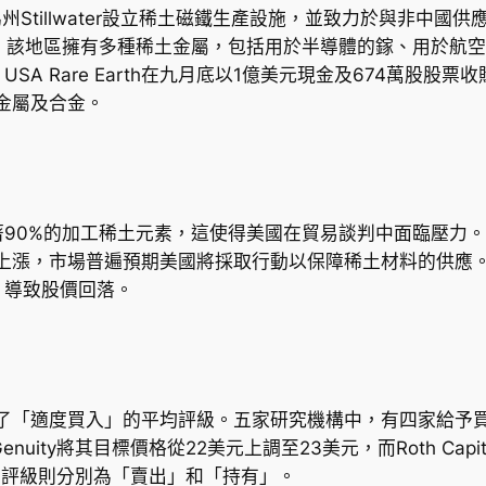
俄克拉荷馬州Stillwater設立稀土磁鐵生產設施，並致力於與
採礦權，該地區擁有多種稀土金屬，包括用於半導體的鎵、用於
A Rare Earth在九月底以1億美元現金及674萬股股
土金屬及合金。
90%的加工稀土元素，這使得美國在貿易談判中面臨壓力
關股票價格上漲，市場普遍預期美國將採取行動以保障稀土材料的
，導致股價回落。
股票獲得了「適度買入」的平均評級。五家研究機構中，有四家給
 Genuity將其目標價格從22美元上調至23美元，而Roth C
en對該股票的評級則分別為「賣出」和「持有」。