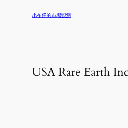
跳
至
小布仔的市場觀測
主
要
內
容
USA Rare Eart