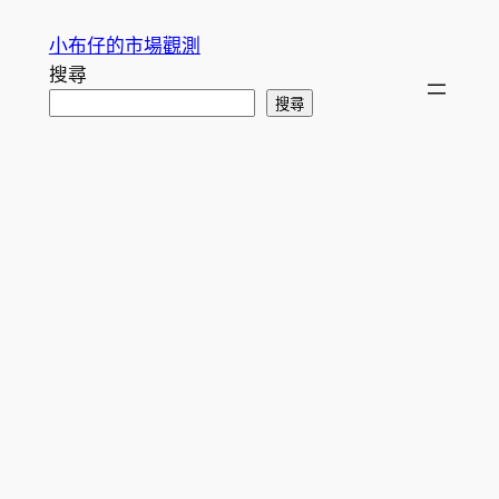
跳
小布仔的市場觀測
至
搜尋
主
搜尋
要
內
容