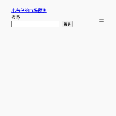
跳
小布仔的市場觀測
至
搜尋
主
搜尋
要
內
容