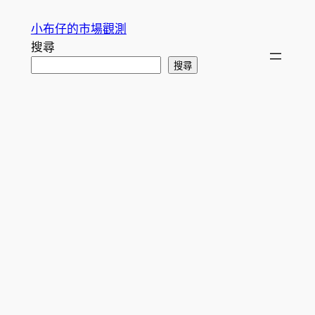
跳
小布仔的市場觀測
至
搜尋
主
搜尋
要
內
容