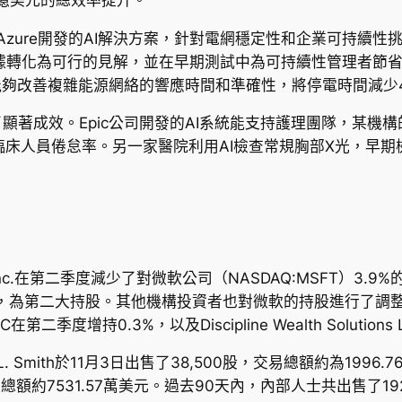
）利用微軟Azure開發的AI解決方案，針對電網穩定性和企業可持續
會和治理數據轉化為可行的見解，並在早期測試中為可持續性管理
stant）能夠改善複雜能源網絡的響應時間和準確性，將停電時間減
顯著成效。Epic公司開發的AI系統能支持護理團隊，某機構
臨床人員倦怠率。另一家醫院利用AI檢查常規胸部X光，早期
tes Inc.在第二季度減少了對微軟公司（NASDAQ:MSFT）3.
%，為第二大持股。其他機構投資者也對微軟的持股進行了調
t LLC在第二季度增持0.3%，以及Discipline Wealth Solut
 Smith於11月3日出售了38,500股，交易總額約為1996.
交易總額約7531.57萬美元。過去90天內，內部人士共出售了192