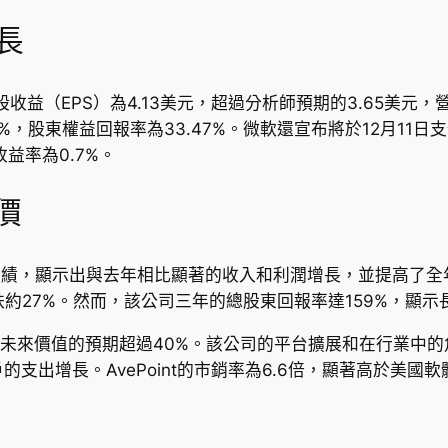
長
益（EPS）為4.13美元，超過分析師預期的3.65美元，營收
，股東權益回報率為33.47%。微軟還宣布將於12月11日支
益率為0.7%。
價
季度業績，顯示出與去年相比顯著的收入和利潤增長，並提高了全年
跌約27%。然而，該公司三年的總股東回報率達159%，顯
場對其未來價值的預期超過40%。該公司的平台擴展和在行業中的角
支出增長。AvePoint的市銷率為6.6倍，顯著高於美國