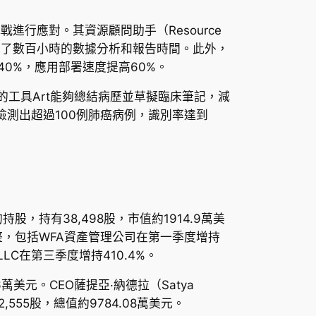
性挑戰進行應對。其資源顧問助手（Resource
者節省了數百小時的數據分析和報告時間。此外，
少40%，應用部署速度提高60%。
的工具Art能夠總結病歷並草擬臨床筆記，減
檢測出超過100例肺癌病例，識別率達到
9%的持股，持有38,498股，市值約1914.9萬美
整，包括WFA資產管理公司在第一季度增持
ions LLC在第三季度增持410.4%。
76萬美元。CEO薩提亞·納德拉（Satya
,555股，總值約9784.08萬美元。