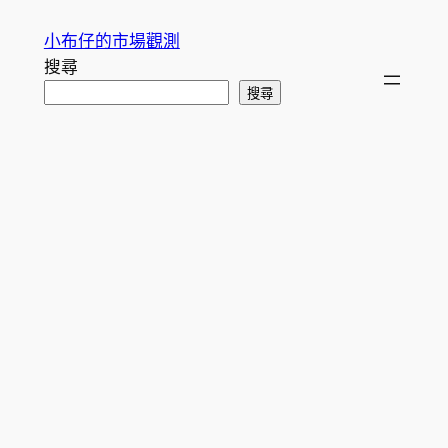
跳
小布仔的市場觀測
至
搜尋
主
搜尋
要
內
容