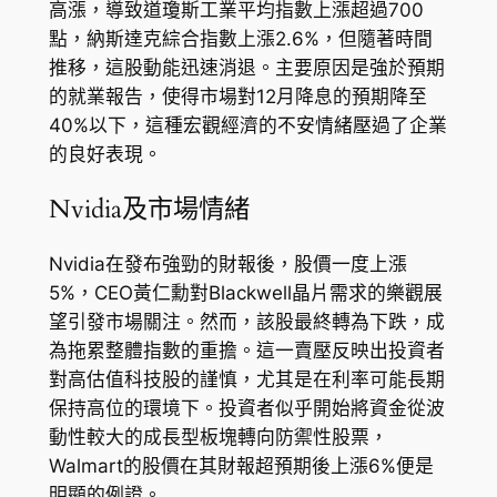
高漲，導致道瓊斯工業平均指數上漲超過700
點，納斯達克綜合指數上漲2.6%，但隨著時間
推移，這股動能迅速消退。主要原因是強於預期
的就業報告，使得市場對12月降息的預期降至
40%以下，這種宏觀經濟的不安情緒壓過了企業
的良好表現。
Nvidia及市場情緒
Nvidia在發布強勁的財報後，股價一度上漲
5%，CEO黃仁勳對Blackwell晶片需求的樂觀展
望引發市場關注。然而，該股最終轉為下跌，成
為拖累整體指數的重擔。這一賣壓反映出投資者
對高估值科技股的謹慎，尤其是在利率可能長期
保持高位的環境下。投資者似乎開始將資金從波
動性較大的成長型板塊轉向防禦性股票，
Walmart的股價在其財報超預期後上漲6%便是
明顯的例證。