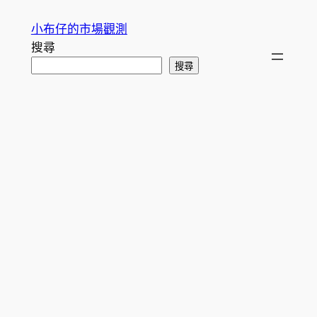
跳
小布仔的市場觀測
至
搜尋
主
搜尋
要
內
容