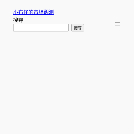
跳
小布仔的市場觀測
至
搜尋
主
搜尋
要
內
容