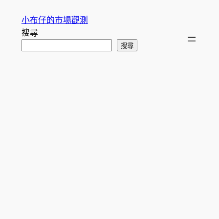
跳
小布仔的市場觀測
至
搜尋
主
搜尋
要
內
容