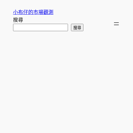
跳
小布仔的市場觀測
至
搜尋
主
搜尋
要
內
容