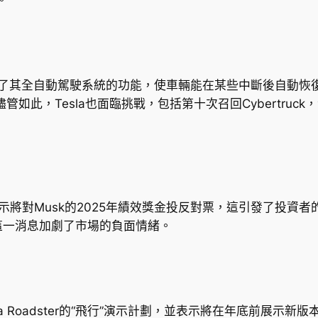
了其全自動駕駛系統的功能，使車輛能在某些中斷後自動恢復。此
。儘管如此，Tesla也面臨挑戰，包括第十次召回Cybertru
表示將對Musk的2025年績效獎金投反對票，這引發了投資者的
這一消息加劇了市場的負面情緒。
sla Roadster的“飛行”演示計劃，並表示將在年底前展示新版