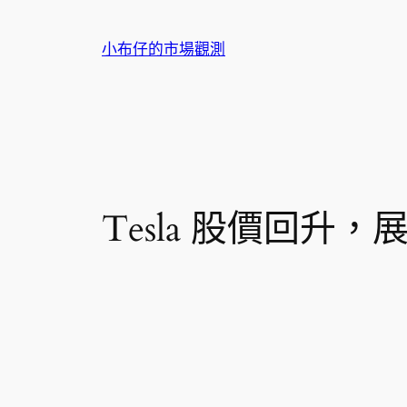
跳
至
小布仔的市場觀測
主
要
內
容
Tesla 股價回升