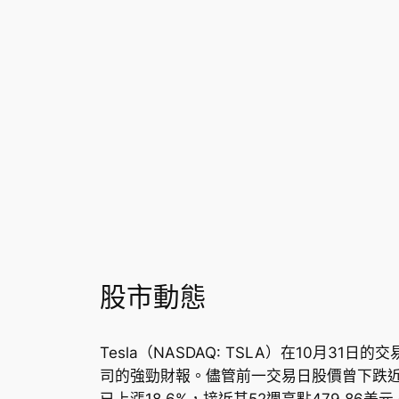
股市動態
Tesla（NASDAQ: TSLA）在10月
司的強勁財報。儘管前一交易日股價曾下跌近5
已上漲18.6%，接近其52週高點479.86美元